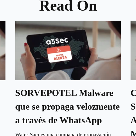
Read On
SORVEPOTEL Malware
C
que se propaga velozmente
S
a través de WhatsApp
A
M
Water Saci es una campaña de propagación