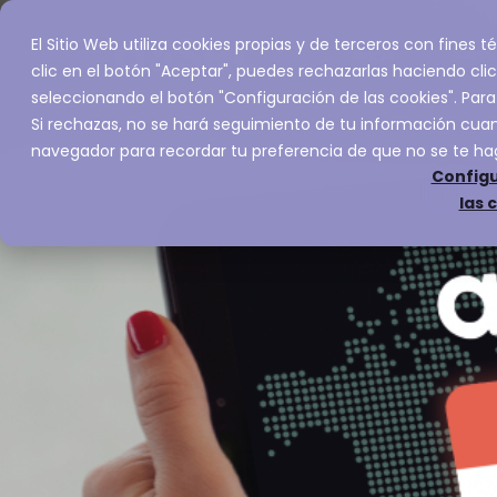
El Sitio Web utiliza cookies propias y de terceros con fines
Inicio
Servic
clic en el botón "Aceptar", puedes rechazarlas haciendo clic
seleccionando el botón "Configuración de las cookies". Para
Si rechazas, no se hará seguimiento de tu información cuand
navegador para recordar tu preferencia de que no se te ha
Configu
las 