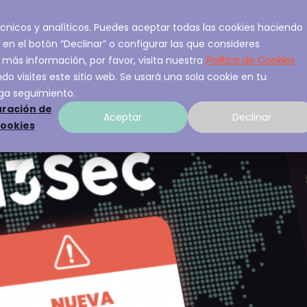
 técnicos y analíticos. Puedes aceptar todas las cookies haciendo
ios
Sobre A3Sec
Experiencia
Recurso
 en el botón “Declinar” o configurar las que consideres
 más información, por favor, visita nuestra
Política de Cookies
o visites este sitio web. Se usará una sola cookie en tu
ga seguimiento.
ración de
Aceptar
Declinar
cookies