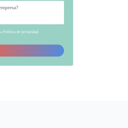
 empresa?
*
la
Política de privacidad
.