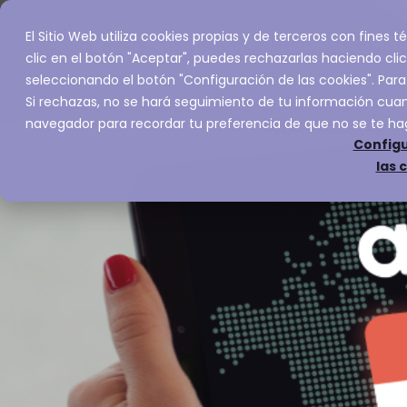
El Sitio Web utiliza cookies propias y de terceros con fines
Inicio
Servic
clic en el botón "Aceptar", puedes rechazarlas haciendo clic
seleccionando el botón "Configuración de las cookies". Para
Si rechazas, no se hará seguimiento de tu información cuand
navegador para recordar tu preferencia de que no se te ha
Configu
las 