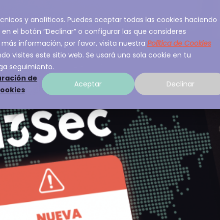
 técnicos y analíticos. Puedes aceptar todas las cookies haciendo
ios
Sobre A3Sec
Experiencia
Recurso
 en el botón “Declinar” o configurar las que consideres
 más información, por favor, visita nuestra
Política de Cookies
o visites este sitio web. Se usará una sola cookie en tu
ga seguimiento.
ración de
Aceptar
Declinar
cookies