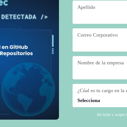
Apellido
*
Correo Corporativo
*
Nombre de la empresa
*
¿Cúal es tu cargo en la
He leído y acepto 