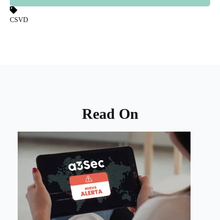
CSVD
Read On