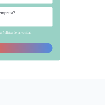
 empresa?
*
la
Política de privacidad
.