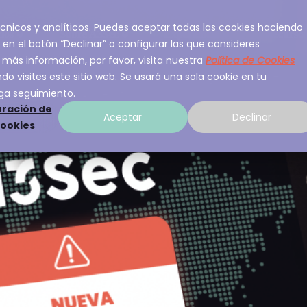
 técnicos y analíticos. Puedes aceptar todas las cookies haciendo
ios
Sobre A3Sec
Experiencia
Recurso
 en el botón “Declinar” o configurar las que consideres
 más información, por favor, visita nuestra
Política de Cookies
o visites este sitio web. Se usará una sola cookie en tu
ga seguimiento.
ración de
Aceptar
Declinar
cookies