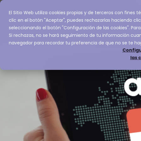
El Sitio Web utiliza cookies propias y de terceros con fines
Inicio
Servic
clic en el botón "Aceptar", puedes rechazarlas haciendo clic
seleccionando el botón "Configuración de las cookies". Para
Si rechazas, no se hará seguimiento de tu información cuand
navegador para recordar tu preferencia de que no se te ha
Configu
las 