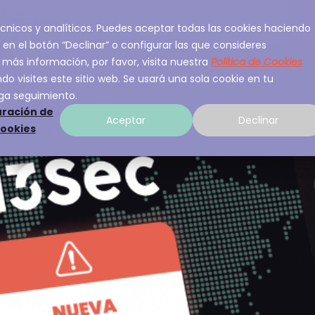
 técnicos y analíticos. Puedes aceptar todas las cookies haciendo
ios
Sobre A3Sec
Experiencia
Recurso
 en el botón “Declinar” o configurar las que consideres
 más información, por favor, visita nuestra
Política de Cookies
o visites este sitio web. Se usará una sola cookie en tu
ga seguimiento.
ración de
Aceptar
Declinar
cookies