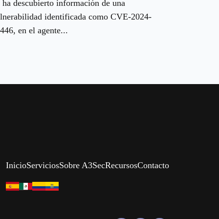
 ha descubierto información de una
lnerabilidad identificada como CVE-2024-
446, en el agente...
Inicio
Servicios
Sobre A3Sec
Recursos
Contacto