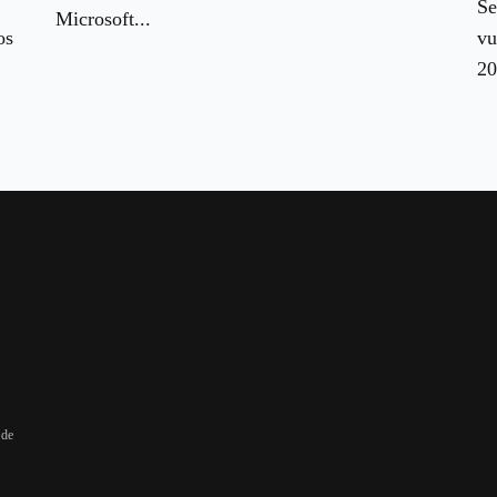
Se
Microsoft...
os
vu
20
 de