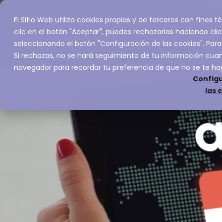
El Sitio Web utiliza cookies propias y de terceros con fines
Inicio
Servic
clic en el botón "Aceptar", puedes rechazarlas haciendo clic
seleccionando el botón "Configuración de las cookies". Para
Si rechazas, no se hará seguimiento de tu información cuand
navegador para recordar tu preferencia de que no se te ha
Configu
las 