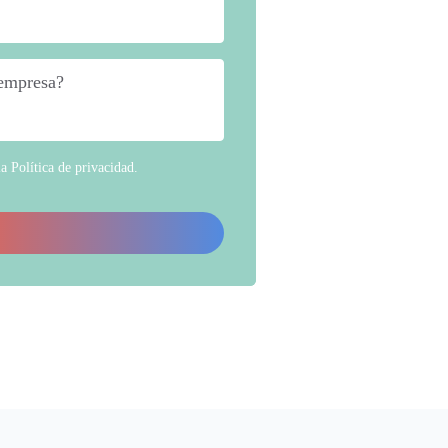
 empresa?
*
la
Política de privacidad
.