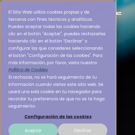
El Sitio Web utiliza cookies propias y de
terceros con fines técnicos y analíticos.
Puedes aceptar todas las cookies haciendo
clic en el botón "Aceptar", puedes rechazarlas
haciendo clic en el botón “Declinar” o
configurar las que consideres seleccionando
el botón "Configuración de las cookies". Para
más información, por favor, visita nuestra
Política de Cookies
Si rechazas, no se hará seguimiento de tu
información cuando visites este sitio web. Se
usará una sola cookie en tu navegador para
recordar tu preferencia de que no se te haga
seguimiento.
Configuración de las cookies
Aceptar
Declinar