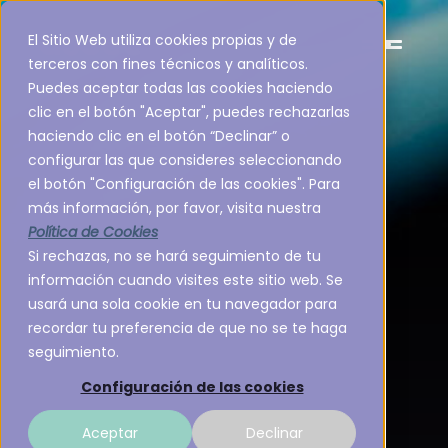
El Sitio Web utiliza cookies propias y de
terceros con fines técnicos y analíticos.
Puedes aceptar todas las cookies haciendo
clic en el botón "Aceptar", puedes rechazarlas
haciendo clic en el botón “Declinar” o
configurar las que consideres seleccionando
el botón "Configuración de las cookies". Para
más información, por favor, visita nuestra
Política de Cookies
Si rechazas, no se hará seguimiento de tu
información cuando visites este sitio web. Se
usará una sola cookie en tu navegador para
recordar tu preferencia de que no se te haga
seguimiento.
Configuración de las cookies
Aceptar
Declinar