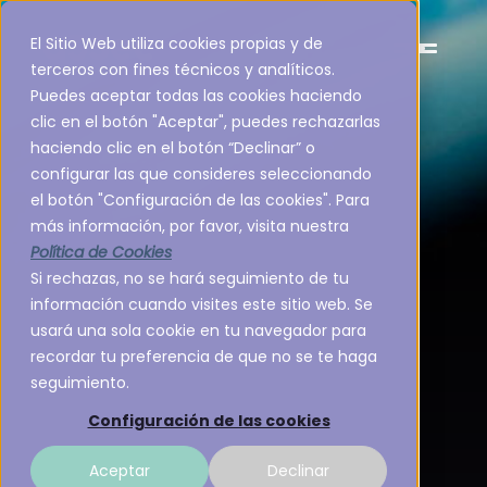
El Sitio Web utiliza cookies propias y de
terceros con fines técnicos y analíticos.
Puedes aceptar todas las cookies haciendo
clic en el botón "Aceptar", puedes rechazarlas
haciendo clic en el botón “Declinar” o
configurar las que consideres seleccionando
el botón "Configuración de las cookies". Para
más información, por favor, visita nuestra
Política de Cookies
Si rechazas, no se hará seguimiento de tu
información cuando visites este sitio web. Se
usará una sola cookie en tu navegador para
recordar tu preferencia de que no se te haga
seguimiento.
Configuración de las cookies
Aceptar
Declinar