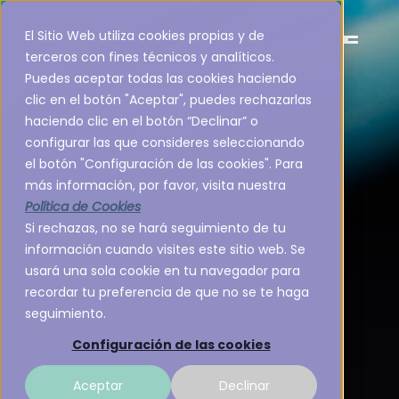
El Sitio Web utiliza cookies propias y de
terceros con fines técnicos y analíticos.
Puedes aceptar todas las cookies haciendo
clic en el botón "Aceptar", puedes rechazarlas
haciendo clic en el botón “Declinar” o
configurar las que consideres seleccionando
el botón "Configuración de las cookies". Para
más información, por favor, visita nuestra
Política de Cookies
Si rechazas, no se hará seguimiento de tu
información cuando visites este sitio web. Se
usará una sola cookie en tu navegador para
recordar tu preferencia de que no se te haga
seguimiento.
Configuración de las cookies
Aceptar
Declinar