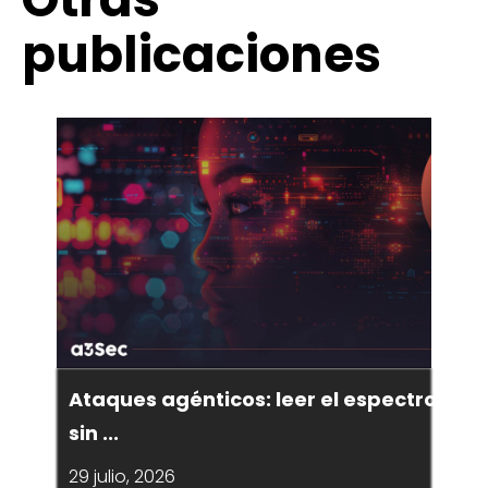
Experiencia
publicaciones
Soluciones
Experiencia
Innovación
Ataques agénticos: leer el espectro
Innovación
Conócenos
sin ...
29 julio, 2026